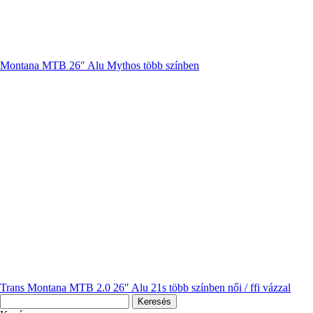
Montana MTB 26″ Alu Mythos több színben
Trans Montana MTB 2.0 26″ Alu 21s több színben női / ffi vázzal
Keresés: