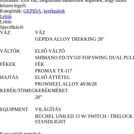
felszállást. Erős váz, megbízható alkatrészek segítenek, hogy túrára
készen legyél.
Kategóriák:
GEPIDA
,
kerékpárok
Leírás
Leírás
Specifikáció
VÁZ
VÁZ
GEPIDA ALLOY TREKKING 28″
VÁLTÓK
ELSŐ VÁLTÓ
SHIMANO FD-TY510 TOP SWING DUAL PUL
FÉKEK
FÉK
PROMAX TX-117
HAJTÁS
ELSŐ ÁTTÉTEL
PROWHEEL ALLOY 48/38/28
KERÉK/TÖMEG
KERÉKMÉRET
28”
EQUIPMENT
VILÁGÍTÁS
BÜCHEL UNILED 15 W/ SWITCH / TRELOCK 
STANDLIGHT
Kapcsolódó termékek