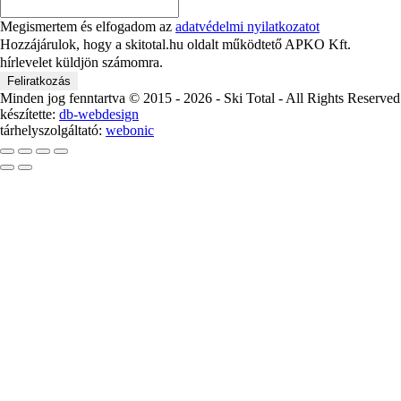
Megismertem és elfogadom az
adatvédelmi nyilatkozatot
Hozzájárulok, hogy a skitotal.hu oldalt működtető APKO Kft.
hírlevelet küldjön számomra.
Minden jog fenntartva © 2015 -
2026 - Ski Total - All Rights Reserved
készítette:
db-webdesign
tárhelyszolgáltató:
webonic