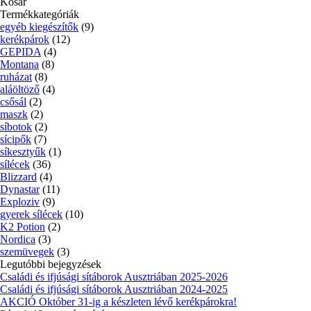
Kosár
Termékkategóriák
egyéb kiegészítők
(9)
kerékpárok
(12)
GEPIDA
(4)
Montana
(8)
ruházat
(8)
aláöltöző
(4)
csősál
(2)
maszk
(2)
síbotok
(2)
sícipők
(7)
síkesztyűk
(1)
sílécek
(36)
Blizzard
(4)
Dynastar
(11)
Exploziv
(9)
gyerek sílécek
(10)
K2 Potion
(2)
Nordica
(3)
szemüvegek
(3)
Legutóbbi bejegyzések
Családi és ifjúsági sítáborok Ausztriában 2025-2026
Családi és ifjúsági sítáborok Ausztriában 2024-2025
AKCIÓ Október 31-ig a készleten lévő kerékpárokra!