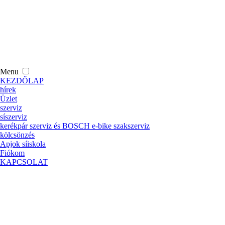
Menu
KEZDŐLAP
hírek
Üzlet
szerviz
síszerviz
kerékpár szerviz és BOSCH e-bike szakszerviz
kölcsönzés
Apjok síiskola
Fiókom
KAPCSOLAT