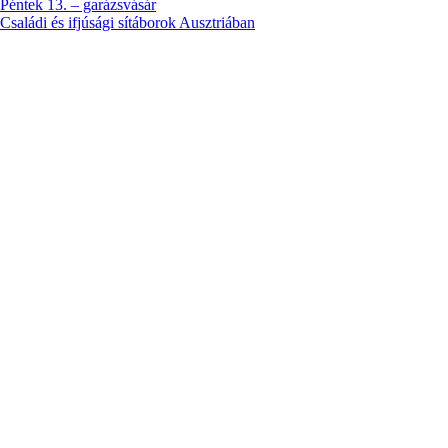
Péntek 13. – garázsvásár
Családi és ifjúsági sítáborok Ausztriában