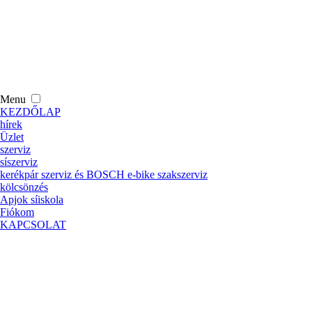
Menu
KEZDŐLAP
hírek
Üzlet
szerviz
síszerviz
kerékpár szerviz és BOSCH e-bike szakszerviz
kölcsönzés
Apjok síiskola
Fiókom
KAPCSOLAT