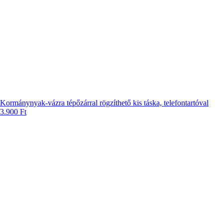
Kormánynyak-vázra tépőzárral rögzíthető kis táska, telefontartóval
3.900
Ft