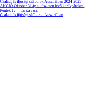
Családi és ifjúsági sítáborok Ausztriában 2024-2025
AKCIÓ Október 31-ig a készleten lévő kerékpárokra!
Péntek 13. – garázsvásár
Családi és ifjúsági sítáborok Ausztriában