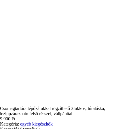
Csomagtartóra tépőzárakkal rögzíthető 3fakkos, túratáska,
lezippzárazható felső résszel, vállpánttal
9.900
Ft
Kategória:
egyéb kiegészítők