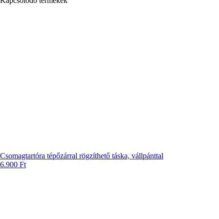
Kapcsolódó termékek
Csomagtartóra tépőzárral rögzíthető táska, vállpánttal
6.900
Ft