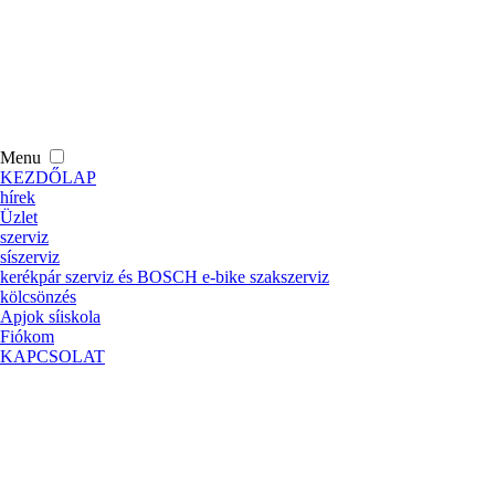
Menu
KEZDŐLAP
hírek
Üzlet
szerviz
síszerviz
kerékpár szerviz és BOSCH e-bike szakszerviz
kölcsönzés
Apjok síiskola
Fiókom
KAPCSOLAT