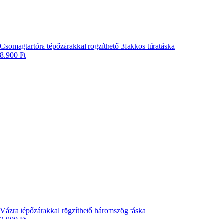
Csomagtartóra tépőzárakkal rögzíthető 3fakkos túratáska
8.900
Ft
Vázra tépőzárakkal rögzíthető háromszög táska