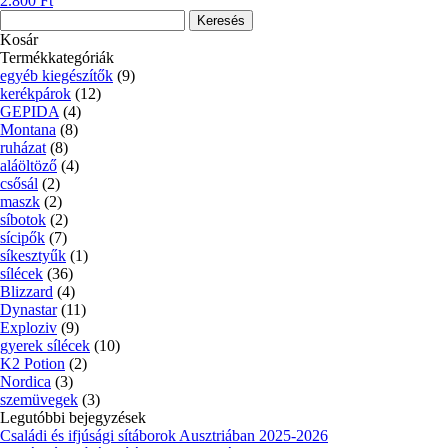
2.800
Ft
Keresés:
Kosár
Termékkategóriák
egyéb kiegészítők
(9)
kerékpárok
(12)
GEPIDA
(4)
Montana
(8)
ruházat
(8)
aláöltöző
(4)
csősál
(2)
maszk
(2)
síbotok
(2)
sícipők
(7)
síkesztyűk
(1)
sílécek
(36)
Blizzard
(4)
Dynastar
(11)
Exploziv
(9)
gyerek sílécek
(10)
K2 Potion
(2)
Nordica
(3)
szemüvegek
(3)
Legutóbbi bejegyzések
Családi és ifjúsági sítáborok Ausztriában 2025-2026